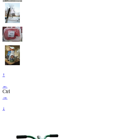
↑
←
Ctrl
→
↓