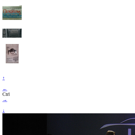
↑
←
Ctrl
→
↓