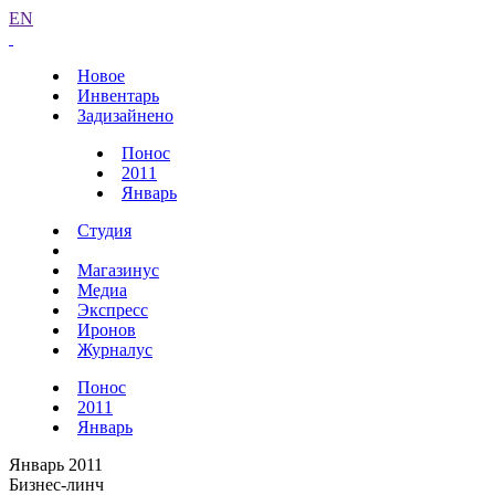
EN
Новое
Инвентарь
Задизайнено
Понос
2011
Январь
Студия
Магазинус
Медиа
Экспресс
Иронов
Журналус
Понос
2011
Январь
Январь 2011
Бизнес-линч