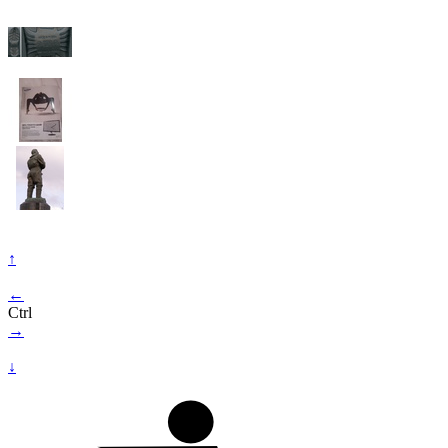
↑
←
Ctrl
→
↓