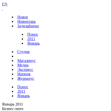
EN
Новое
Инвентарь
Задизайнено
Понос
2011
Январь
Студия
Магазинус
Медиа
Экспресс
Иронов
Журналус
Понос
2011
Январь
Январь 2011
Бизнес-линч