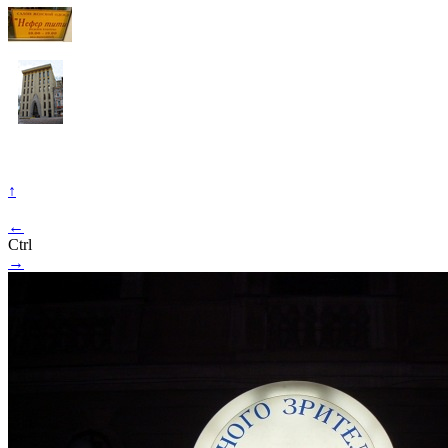
↑
←
Ctrl
→