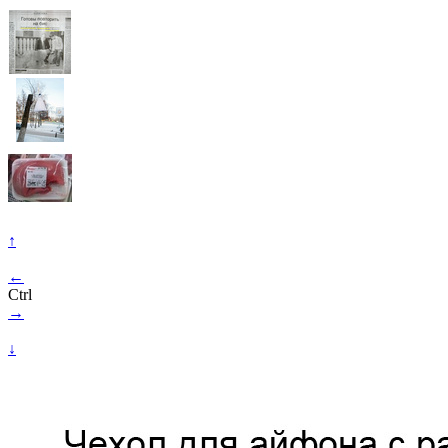
↑
←
Ctrl
→
↓