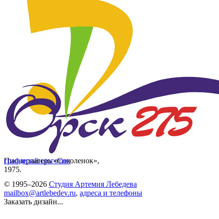
Пионерлагерь «Соколенок»,
графдизайн
логотип
1975.
© 1995–2026
Студия Артемия Лебедева
mailbox@artlebedev.ru
,
адреса и телефоны
Заказать дизайн...