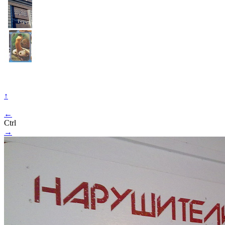
↑
←
Ctrl
→