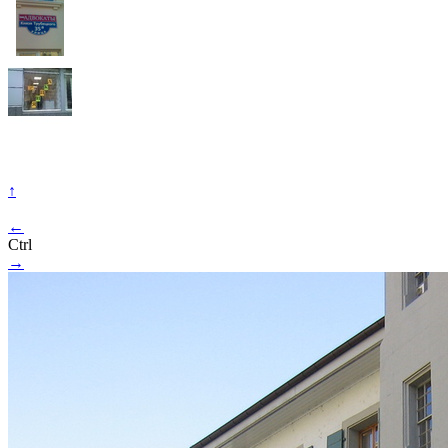
↑
←
Ctrl
→