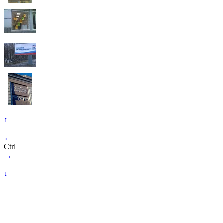
↑
←
Ctrl
→
↓