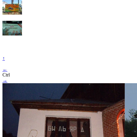
↑
←
Ctrl
→