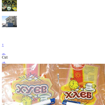
↑
←
Ctrl
→