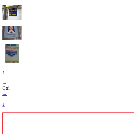
↑
←
Ctrl
→
↓