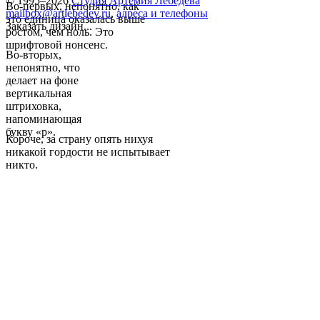
© 1995–2026
Студия Артемия Лебедева
Во-первых, непонятно, как
mailbox@artlebedev.ru
,
адреса и телефоны
это единица оказалась выше
Заказать дизайн...
ростом, чем ноль. Это
шрифтовой нонсенс.
Во-вторых,
непонятно, что
делает на фоне
вертикальная
штриховка,
напоминающая
букву «р».
Короче, за страну опять нихуя
никакой гордости не испытывает
никто.