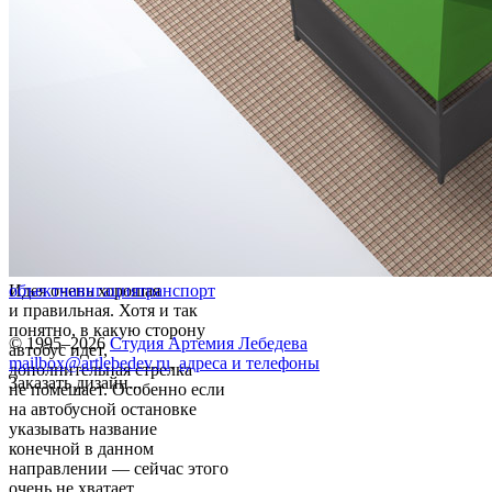
Идея очень хорошая
объект
навигация
транспорт
и правильная. Хотя и так
понятно, в какую сторону
© 1995–2026
Студия Артемия Лебедева
автобус идет,
mailbox@artlebedev.ru
,
адреса и телефоны
дополнительная стрелка
Заказать дизайн...
не помешает. Особенно если
на автобусной остановке
указывать название
конечной в данном
направлении — сейчас этого
очень не хватает.