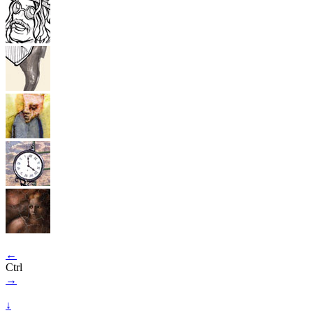
←
Ctrl
→
↓