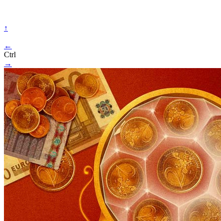
↑
←
Ctrl
→