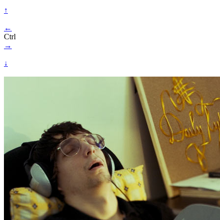
↑
←
Ctrl
→
↓