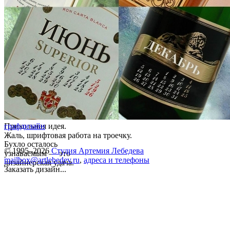
Прикольная идея.
графдизайн
Жаль, шрифтовая работа на троечку.
Бухло осталось
© 1995–2026
Студия Артемия Лебедева
узнаваемым — это
mailbox@artlebedev.ru
,
адреса и телефоны
дизайнерская удача.
Заказать дизайн...