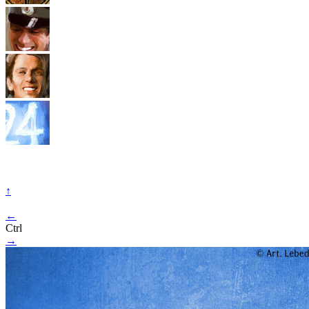
↑
←
Ctrl
→