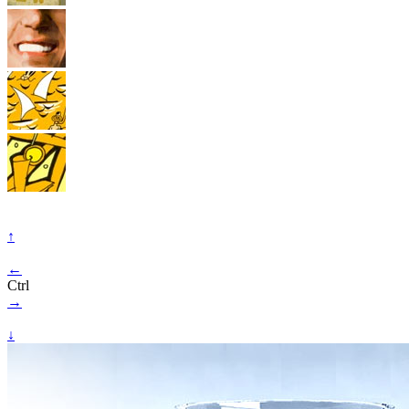
↑
←
Ctrl
→
↓