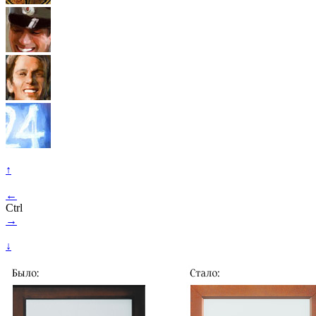
↑
←
Ctrl
→
↓