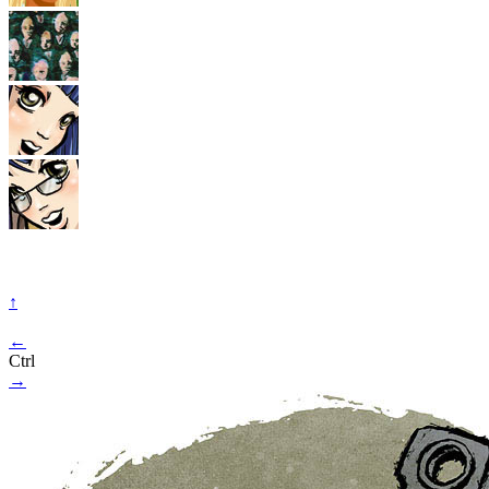
↑
←
Ctrl
→