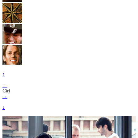
↑
←
Ctrl
→
↓