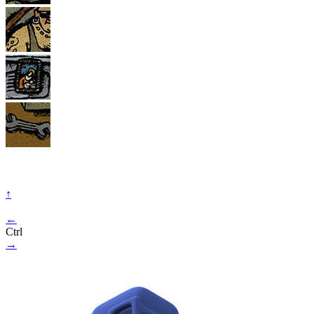
↑
←
Ctrl
→