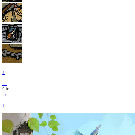
↑
←
Ctrl
→
↓