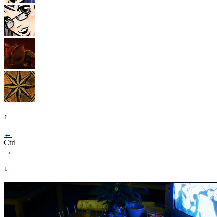
↑
←
Ctrl
→
↓