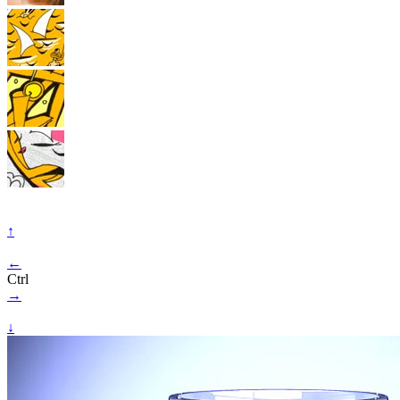
↑
←
Ctrl
→
↓