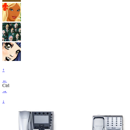
↑
←
Ctrl
→
↓