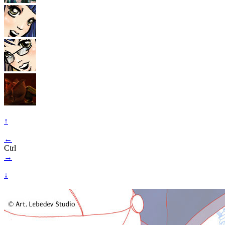
↑
←
Ctrl
→
↓