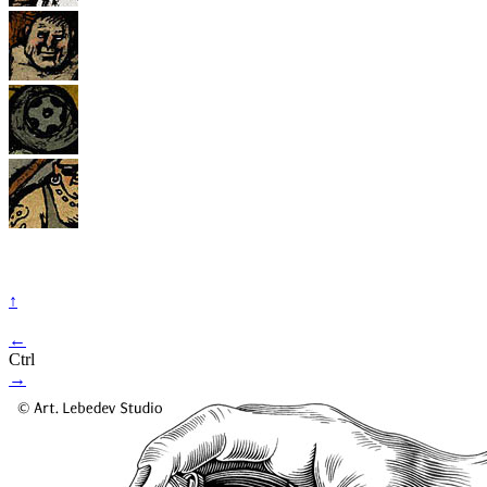
↑
←
Ctrl
→