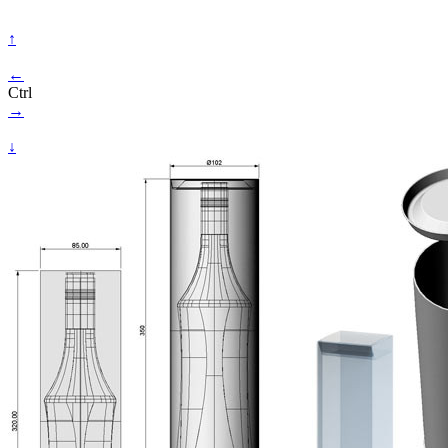
↑
←
Ctrl
→
↓