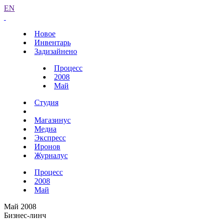
EN
Новое
Инвентарь
Задизайнено
Процесс
2008
Май
Студия
Магазинус
Медиа
Экспресс
Иронов
Журналус
Процесс
2008
Май
Май 2008
Бизнес-линч