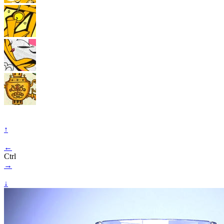
↑
←
Ctrl
→
↓