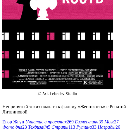
Непринятый эскиз плаката к фильму «Жестокость» с Ренатой
Литвиновой
Егор Жгун
Участие в проектах
269
Бизнес-линч
39
Мозг
27
Фото дня
23
Техдизайн
5
Стрипы
113
Рутина
33
Награды
26