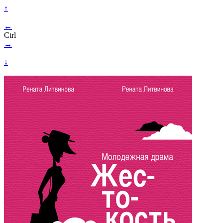
↑
←
Ctrl
→
↓