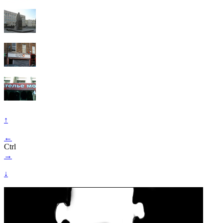
↑
←
Ctrl
→
↓