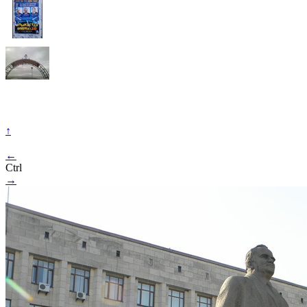
↑
←
Ctrl
→