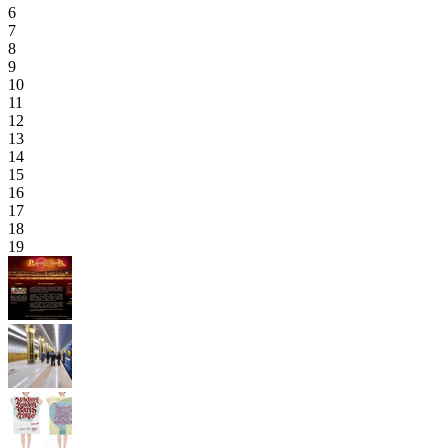
6
7
8
9
10
11
12
13
14
15
16
17
18
19