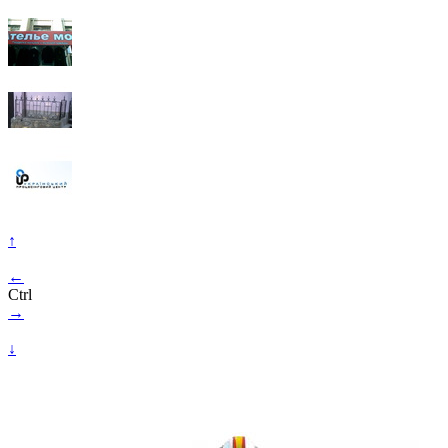
↑
←
Ctrl
→
↓