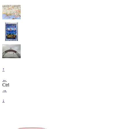
↑
←
Ctrl
→
↓