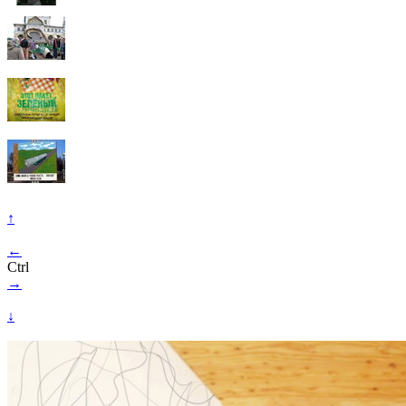
↑
←
Ctrl
→
↓