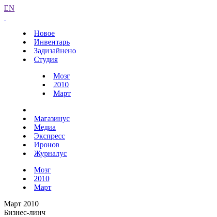
EN
Новое
Инвентарь
Задизайнено
Студия
Мозг
2010
Март
Магазинус
Медиа
Экспресс
Иронов
Журналус
Мозг
2010
Март
Март 2010
Бизнес-линч