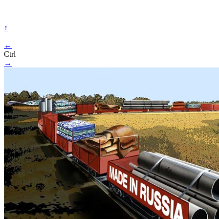
↑
←
Ctrl
→