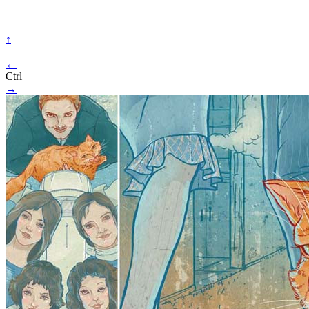
↑
←
Ctrl
→