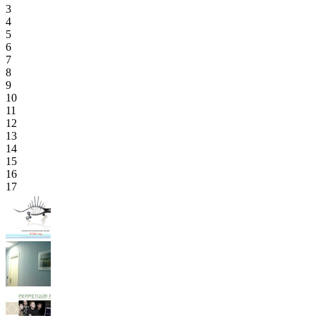
3
4
5
6
7
8
9
10
11
12
13
14
15
16
17