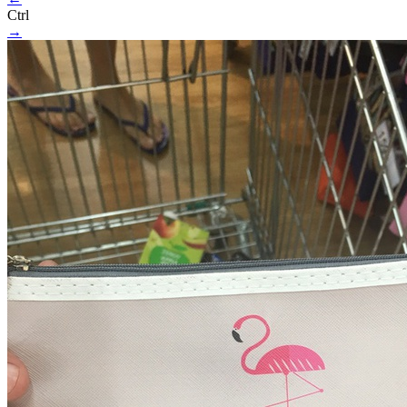
Ctrl
→