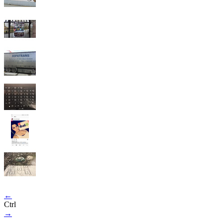
←
Ctrl
→