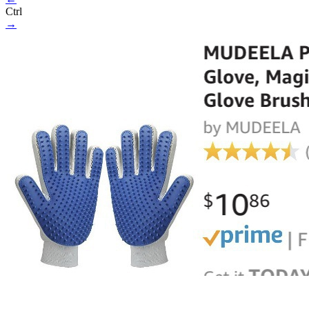
Ctrl
→