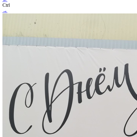
Ctrl
→