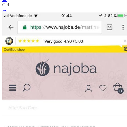
Ctrl
→