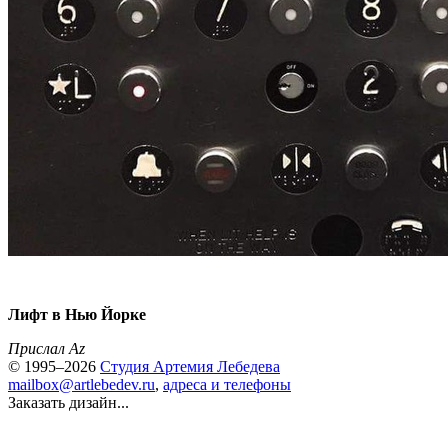
Лифт в Нью Йорке
Прислал Az
© 1995–2026
Студия Артемия Лебедева
mailbox@artlebedev.ru
,
адреса и телефоны
Заказать дизайн...