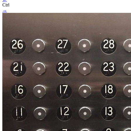
Ctrl
→