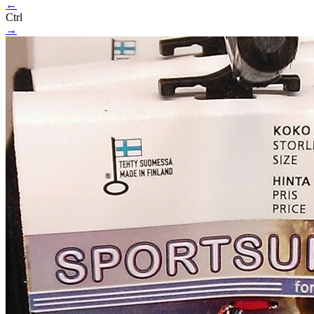
←
Ctrl
→